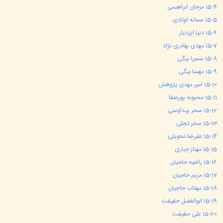
4
15-
مرجان ابراهیمی
5
15-
سمانه اوتادی
6
15-
دنیا ایزدیار
7
15-
مهدی بهادری نژاد
8
15-
سمیرا بیگی
9
15-
مهسا بیگی
10
15-
امیر مهدی پژوهش
11
15-
محبوبه پورصفا
12
15-
سحر پیداوسی
13
15-
سحر تجلی
14
15-
علیرضا تحویلی
15
15-
مهناز جباری
16
15-
راضیه حاجیان
17
15-
مریم حاجیان
18
15-
مهتاب حاجیان
19
15-
ابوالفضل حقیقت
20
15-
علی حقیقت