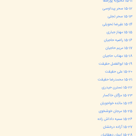
11
15-
محبوبه پورصفا
12
15-
سحر پیداوسی
13
15-
سحر تجلی
14
15-
علیرضا تحویلی
15
15-
مهناز جباری
16
15-
راضیه حاجیان
17
15-
مریم حاجیان
18
15-
مهتاب حاجیان
19
15-
ابوالفضل حقیقت
20
15-
علی حقیقت
21
15-
محمدرضا حقیقت
22
15-
نسترن حیدری
23
15-
مژگان خاکسار
24
15-
مائده خواجویان
25
15-
مرجان خوشخوی
26
15-
سمیه داداش زاده
27
15-
آزاده درخشان
28
15-
ایمان دهقانیان