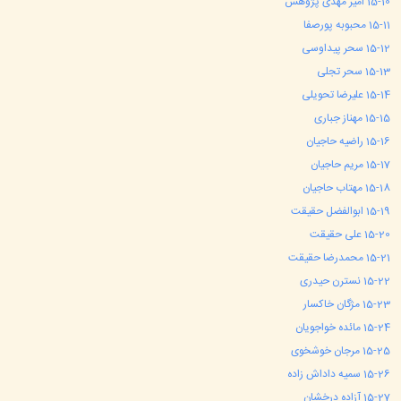
10
15-
امیر مهدی پژوهش
11
15-
محبوبه پورصفا
12
15-
سحر پیداوسی
13
15-
سحر تجلی
14
15-
علیرضا تحویلی
15
15-
مهناز جباری
16
15-
راضیه حاجیان
17
15-
مریم حاجیان
18
15-
مهتاب حاجیان
19
15-
ابوالفضل حقیقت
20
15-
علی حقیقت
21
15-
محمدرضا حقیقت
22
15-
نسترن حیدری
23
15-
مژگان خاکسار
24
15-
مائده خواجویان
25
15-
مرجان خوشخوی
26
15-
سمیه داداش زاده
27
15-
آزاده درخشان