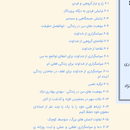
۶-۱ راز و نیاز گروهی و فردی
۶-۲ نیایش فردی به درگاه پروردگار
۶-۳ نیایش صبحگاهی و مستمر
۶-۴ موهبت های من در زندگی - ابوالفضل حقیقت
۶-۵ سپاسگزاری از خداوند
۶-۶ تقاضای گروهی از خداوند
۶-۷ تقاضا از خداوند
۶-۸ سپاسگزاری از خداوند برای اعطای تواضع به من
اری
۶-۹ سپاسگزاری از خداوند برای زندگی فعلی ام
۶-۱۰ سپاسگزاری از خداوند برای لطف در ساختن زندگی
آینده ام
۶-۱۱ تزکیه نفس
ژاد
۶-۱۲ موهبت های من در زندگی - مهدی بهادری نژاد
۶-۱۳ نکات مهم در بخشیدن افراد و گذشت از آنان
۶-۱۴ ارتباط قلبی خود را با یک یا چند نفر از استادان
معنوی خود حفظ کنیم
۶-۱۵ تفاوت انسان های بزرگ، متوسط، کوچک
۶-۱۶ دعا و سپاسگزاری لفظی و عملی و ثبت روزانه ی