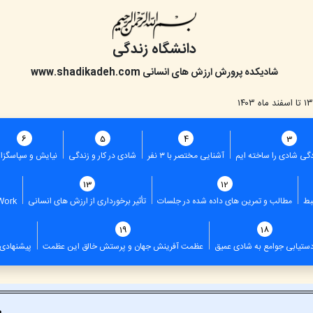
دانشگاه زندگی
شادیکده پرورش ارزش های انسانی
www.shadikadeh.com
6
5
4
3
گی شادی را ساخته ایم
آشنایی مختصر با ۳ نفر
شادی در کار و زندگی
نیایش و سپاسگزا
13
12
بط
مطالب و تمرین های داده شده در جلسات
تأثیر برخورداری از ارزش های انسانی
Work
19
18
ستیابی جوامع به شادی عمیق
عظمت آفرینش جهان و پرستش خالق این عظمت
پیشنهادی 