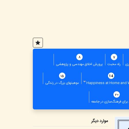
8
7
ری
راه محبت
پرورش اخلاق مهندسی و پژوهشی
15
14
Happiness at Home and 
موهبتهای بزرگ در زندگی
20
برای فرهنگ‌سازی در جامعه
موارد دیگر