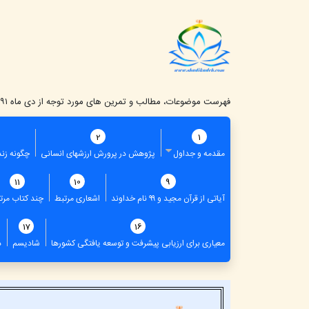
فهرست موضوعات، مطالب و تمرین های مورد توجه از دی ماه ۱۳۹۱ تا اسفند ماه ۱۴۰۳
2
1
مقدمه و جداول
پژوهش در پرورش ارزشهای انسانی
چگونه زند
11
10
9
آیاتی از قرآن مجید و ۹۹ نام خداوند
اشعاری مرتبط
چند کتاب مرت
17
16
معیاری برای ارزیابی پیشرفت و توسعه یافتگی کشورها
شادیسم
د