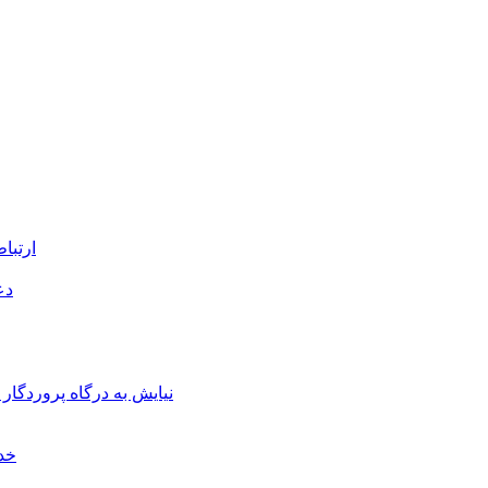
۶-۱۴ ا
۱۶
6-21 نیایش به درگاه پرور
-24