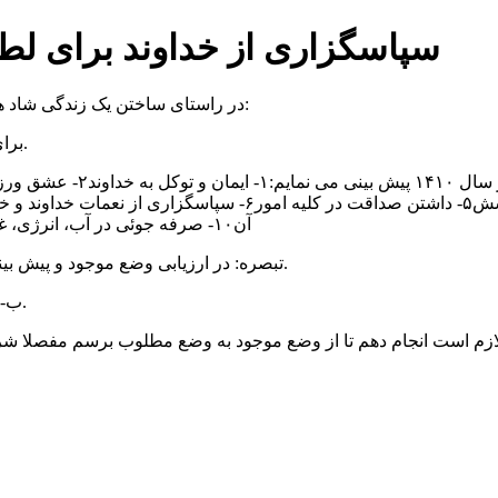
۶-۱۰ سپاسگزاری از خداوند برای 
در راستای ساختن یک زندگی شاد همراه با سلامتی برای خود و خانواده ام، اقدامات زیر را انجام می دهم:
* برای مشاهده کامل مطلب روی گزینه مشاهده ادامه مطلب کلیک کنید.
 نمایم:
۱- ایمان و توکل به خداوند
۲- عشق ورزی بی ریا و خدمتگزاری بی توقع به نیازمندترین افراد
۵- داشتن صداقت در کلیه امور
۶- سپاسگزاری از نعمات خداوند و خوش بینی
آن
۱۰- صرفه جوئی در آب، انرژی، غذا و وقت
تبصره: در ارزیابی وضع موجود و پیش بینی وضع مطلوب می توان از نمره صفر (۰) تا بیست (۲۰) استفاده کرد.
ب- وضع موجود خود را در فعالیتها و یا موضوعات فوق ارزیابی می نمایم.