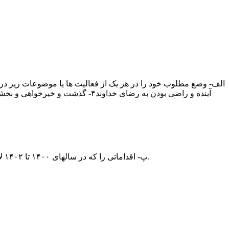
الف- وضع مطلوب خود را در هر یک از فعالیت ها یا موضوعات زیر در سال ۱۴۱۰ پیش بینی می
آینده و راضی بودن به رضای خداوند
۴- گذشت و خیرخواهی و بخشش
پ- اقداماتی را که در سالهای ۱۴۰۰ تا ۱۴۰۲ لازم است انجام دهم تا از وضع موجود به وضع مطلوب برسم مفصلا شرح می دهم و خود را متعهد به انجام آنها در سال های یاد شده می دانم.