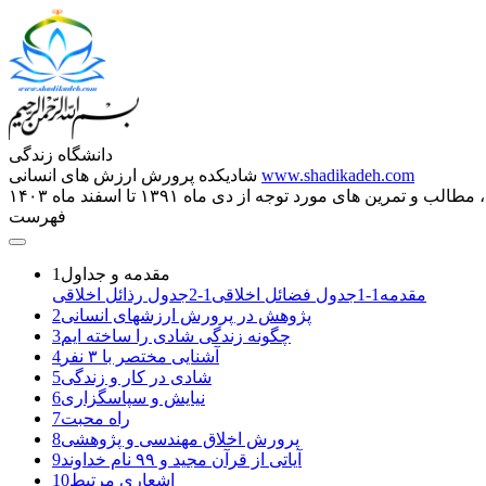
دانشگاه زندگی
www.shadikadeh.com
شادیکده پرورش ارزش های انسانی
تمرین های مورد توجه از دی ماه ۱۳۹۱ تا اسفند ماه ۱۴۰۳
فهرست
مقدمه و جداول
1
مقدمه
1-1
جدول فضائل اخلاقی
1-2
جدول رذائل اخلاقی
پژوهش در پرورش ارزشهای انسانی
2
چگونه زندگی شادی را ساخته ایم
3
آشنایی مختصر با ۳ نفر
4
شادی در کار و زندگی
5
نیایش و سپاسگزاری
6
راه محبت
7
پرورش اخلاق مهندسی و پژوهشی
8
آیاتی از قرآن مجید و ۹۹ نام خداوند
9
اشعاری مرتبط
10