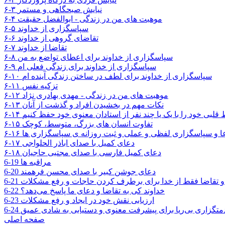
۶-۳ نیایش صبحگاهی و مستمر
۶-۴ موهبت های من در زندگی - ابوالفضل حقیقت
۶-۵ سپاسگزاری از خداوند
۶-۶ تقاضای گروهی از خداوند
۶-۷ تقاضا از خداوند
۶-۸ سپاسگزاری از خداوند برای اعطای تواضع به من
۶-۹ سپاسگزاری از خداوند برای زندگی فعلی ام
۶-۱۰ سپاسگزاری از خداوند برای لطف در ساختن زندگی آینده ام
۶-۱۱ تزکیه نفس
۶-۱۲ موهبت های من در زندگی - مهدی بهادری نژاد
۶-۱۳ نکات مهم در بخشیدن افراد و گذشت از آنان
رتباط قلبی خود را با یک یا چند نفر از استادان معنوی خود حفظ کنیم
۶-۱۵ تفاوت انسان های بزرگ، متوسط، کوچک
۶- دعا و سپاسگزاری لفظی و عملی و ثبت روزانه ی سپاسگزاری ها
۶-۱۷ دعای کمیل با صدای اباذر الحلواجی
۶-۱۸ دعای کمیل فارسی با صدای مجتبی حاجیان
6-19 مراقبه ها
6-20 دعای جوشن کبیر با صدای محسن فرهمند
دگار و تقاضا فقط از خدا برای برطرف کردن حاجات و رفع مشکلات
6-22 خداوند کی به تقاضا و دعای ما پاسخ می‌دهد؟
6-23 ارزیابی نقش خود در ایجاد و رفع مشکلات
6 خدمتگزاری بی‌ریا برای پیشرفت معنوی و دستیابی به شادی عمیق
صفحه اصلی