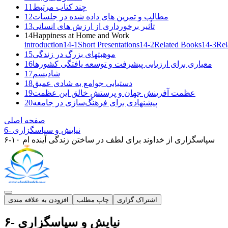
چند کتاب مرتبط
11
مطالب و تمرین های داده شده در جلسات
12
تأثیر برخورداری از ارزش های انسانی
13
14
Happiness at Home and Work
introduction
14-1
Short Presentations
14-2
Related Books
14-3
Rel
موهبتهای بزرگ در زندگی
15
معیاری برای ارزیابی پیشرفت و توسعه یافتگی کشورها
16
شادیسم
17
دستیابی جوامع به شادی عمیق
18
عظمت آفرینش جهان و پرستش خالق این عظمت
19
پیشنهادی برای فرهنگ‌سازی در جامعه
20
صفحه اصلی
6- نیایش و سپاسگزاری
۶-۱۰ سپاسگزاری از خداوند برای لطف در ساختن زندگی آینده ام
اشتراک گزاری
چاپ مطلب
افزودن به
علاقه مندی
۶- نیایش و سپاسگزاری