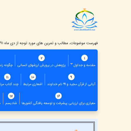
فهرست موضوعات، مطالب و تمرین های مورد توجه از دی ماه ۱۳۹۱ تا اسفند ماه ۱۴۰۳
2
1
مقدمه و جداول
پژوهش در پرورش ارزشهای انسانی
چگونه زند
11
10
9
آیاتی از قرآن مجید و ۹۹ نام خداوند
اشعاری مرتبط
چند کتاب مرت
17
16
معیاری برای ارزیابی پیشرفت و توسعه یافتگی کشورها
شادیسم
د