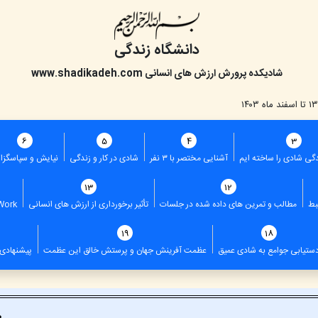
دانشگاه زندگی
شادیکده پرورش ارزش های انسانی
www.shadikadeh.com
6
5
4
3
گی شادی را ساخته ایم
آشنایی مختصر با ۳ نفر
شادی در کار و زندگی
نیایش و سپاسگزا
13
12
بط
مطالب و تمرین های داده شده در جلسات
تأثیر برخورداری از ارزش های انسانی
Work
19
18
ستیابی جوامع به شادی عمیق
عظمت آفرینش جهان و پرستش خالق این عظمت
پیشنهادی 