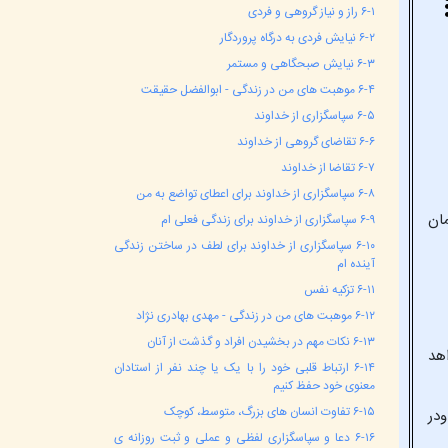
۶-۱ راز و نیاز گروهی و فردی
۶-۲ نیایش فردی به درگاه پروردگار
۶-۳ نیایش صبحگاهی و مستمر
۶-۴ موهبت های من در زندگی - ابوالفضل حقیقت
۶-۵ سپاسگزاری از خداوند
۶-۶ تقاضای گروهی از خداوند
۶-۷ تقاضا از خداوند
۶-۸ سپاسگزاری از خداوند برای اعطای تواضع به من
مان
۶-۹ سپاسگزاری از خداوند برای زندگی فعلی ام
۶-۱۰ سپاسگزاری از خداوند برای لطف در ساختن زندگی
آینده ام
۶-۱۱ تزکیه نفس
۶-۱۲ موهبت های من در زندگی - مهدی بهادری نژاد
۶-۱۳ نکات مهم در بخشیدن افراد و گذشت از آنان
اهد
۶-۱۴ ارتباط قلبی خود را با یک یا چند نفر از استادان
معنوی خود حفظ کنیم
۶-۱۵ تفاوت انسان های بزرگ، متوسط، کوچک
ودر
۶-۱۶ دعا و سپاسگزاری لفظی و عملی و ثبت روزانه ی