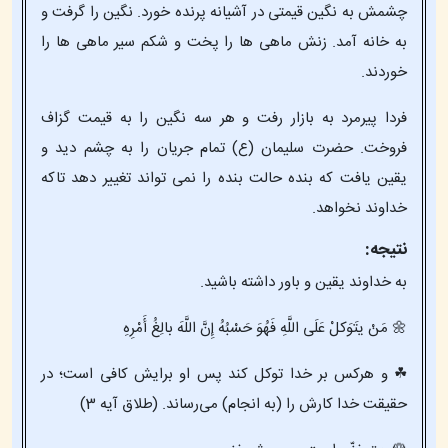
چشمش به نگین قیمتی در آشیانه پرنده خورد. نگین را گرفت و
به خانه آمد. زنش ماهی ها را پخت و شکم سیر ماهی ها را
خوردند.
فردا پیرمرد به بازار رفت و هر سه نگین را به قیمت گزاف
فروخت. حضرت سلیمان (ع) تمام جریان را به چشم دید و
یقین یافت که بنده حالت بنده را نمی تواند تغییر دهد تاکه
خداوند نخواهد.
نتیجه:
به خداوند یقین و باور داشته باشید.
🌼 مَنْ یتَوَکلْ عَلَی اللَّهِ فَهُوَ حَسْبُهُ إِنَّ اللَّهَ بالِغُ أَمْرِهِ
☘ و هرکس بر خدا توکل کند پس او برایش کافی است؛ در
حقیقت خدا کارش را (به انجام) می‌رساند. (طلاق آیه 3)