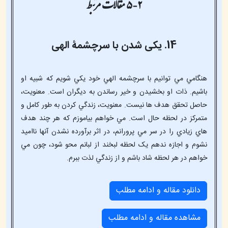
۵-۲ مقالات مرتبط
14. یکی شدن با سرچشمۀ الهی
هنگامي مي توانيم با سرچشمه الهي خود يکي شويم که شبيه او
باشيم. ذات او بخشيدن و خير رساندن به ديگران است. معنويت،
حاصل تحقق هدف ها نيست. معنويت، زندگي کردن به طور کامل و
متمرکز در لحظه حال است. مي خواهم بياموزم که هر چند هدف
هاي زيادي را در سر مي پرورانم، در اثر برآورده نشدن آنها نااميد
نشوم و اجازه ندهم يک لحظه لبخند از لبانم محو شود، چون مي
خواهم در هر لحظه شاد باشم و از زندگي لذت ببرم.
دانلود مقاله و ادامه مطلب
مشاهده مقاله و ادامه مطلب