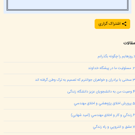
اشتراک گزاری
مقالات
1
.
روزهایم را چگونه بگذرانم
2
.
مسئوليت ما در پيشگاه خداوند
3
.
سخنی با برادران و خواهران جوانترم که تصمیم به ترک وطن گرفته اند
4
.
وصیت من به دانشجویان عزیز دانشگاه زندگی
5
.
پرورش اخلاق پژوهشي و اخلاق مهندسي
6
.
زندگي و کار و اخلاق مهندسي (اميد شهابي)
7
.
عشق و انتروپي و راه زندگي