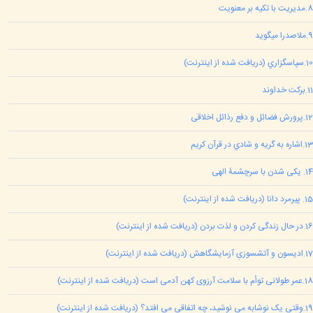
8
.
مديريت با تکيه بر معنويت
9
.
ملاصدرا ميگويد
10
.
سپاسگزاري (دريافت شده از اينترنت)
11
.
برکت خداوند
12
.
پرورش فضائل و دفع رذائل اخلاقی
13
.
اشاره به گريه و شادي در قرآن کريم
14
.
یکی شدن با سرچشمۀ الهی
15
.
پیرمرد دانا (دریافت شده از اینترنت)
16
.
در حال زندگی کردن و لذت بردن (دريافت شده از اينترنت)
17
.
ادیسون و آتشسوزیِ آزمایشگاهش (دریافت شده از اینترنت)
18
.
عمر طولانی توأم با سلامت آرزوی کهن آدمی است (دريافت شده از اينترنت)
19
.
وقتی یک نوشابه می نوشید، چه اتفاقی می افتد؟ (دريافت شده از اينترنت)