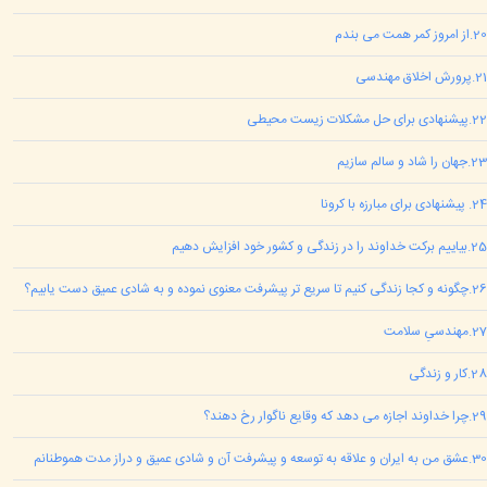
20
.
از امروز کمر همت می بندم
21
.
پرورش اخلاق مهندسی
22
.
پیشنهادی برای حل مشکلات زیست محیطی
23
.
جهان را شاد و سالم سازیم
24
.
پیشنهادی برای مبارزه با کرونا
25
.
بیاییم برکت خداوند را در زندگی و کشور خود افزایش دهیم
26
.
چگونه و کجا زندگی کنیم تا سریع تر پیشرفت معنوی نموده و به شادی عمیق دست یابیم؟
27
.
مهندسیِ سلامت
28
.
کار و زندگی
29
.
چرا خداوند اجازه می دهد که وقایع ناگوار رخ دهند؟
30
.
عشق من به ایران و علاقه به توسعه و پیشرفت آن و شادی عمیق و دراز مدت هموطنانم