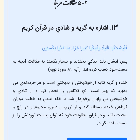
۵-۲ مقالات مرتبط
13. اشاره به گريه و شادي در قرآن کريم
فَلْيَضْحَكُوا قَلِيلًا وَلْيَبْكُوا كَثِيرًا جَزَاءً بِمَا كَانُوا يَكْسِبُونَ
پس ايشان بايد اندکي بخندند و بسيار بگريند به مکافات آنچه به
دست خود کسب کرده اند. (آيه 82 سوره توبه)
خنده و گريه کنايه از خوشبختي و بدبختي است و هر خردمندي مي
پذيرد که بهتر است رنج کوتاهي را تحمل کرد و از شادي و
خوشبختي بي پايان برخوردار شد تا آنکه آدمي به غفلت دوران
کوتاهي خنده مستانه کند و از آن پس عمري محروم و در رنج و
محنت باشد و در فراق مطلوبات خود که توان بدست آوردنش را از
دست داده بگريد.