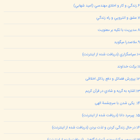
6
.
زندگي و کار و اخلاق مهندسي (اميد شهابي)
7
.
عشق و انتروپي و راه زندگي
8
.
مديريت با تکيه بر معنويت
9
.
ملاصدرا ميگويد
10
.
سپاسگزاري (دريافت شده از اينترنت)
11
.
برکت خداوند
12
.
پرورش فضائل و دفع رذائل اخلاقی
13
.
اشاره به گريه و شادي در قرآن کريم
14
.
یکی شدن با سرچشمۀ الهی
15
.
پیرمرد دانا (دریافت شده از اینترنت)
16
.
در حال زندگی کردن و لذت بردن (دريافت شده از اينترنت)
17
.
ادیسون و آتشسوزیِ آزمایشگاهش (دریافت شده از اینترنت)