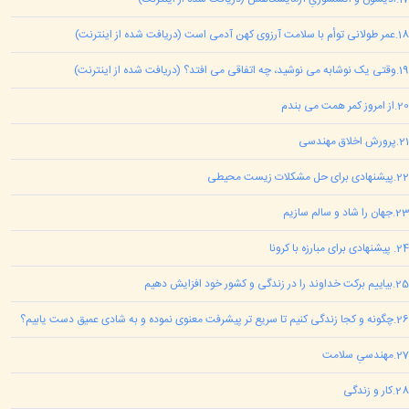
18
.
عمر طولانی توأم با سلامت آرزوی کهن آدمی است (دريافت شده از اينترنت)
19
.
وقتی یک نوشابه می نوشید، چه اتفاقی می افتد؟ (دريافت شده از اينترنت)
20
.
از امروز کمر همت می بندم
21
.
پرورش اخلاق مهندسی
22
.
پیشنهادی برای حل مشکلات زیست محیطی
23
.
جهان را شاد و سالم سازیم
24
.
پیشنهادی برای مبارزه با کرونا
25
.
بیاییم برکت خداوند را در زندگی و کشور خود افزایش دهیم
26
.
چگونه و کجا زندگی کنیم تا سریع تر پیشرفت معنوی نموده و به شادی عمیق دست یابیم؟
27
.
مهندسیِ سلامت
28
.
کار و زندگی