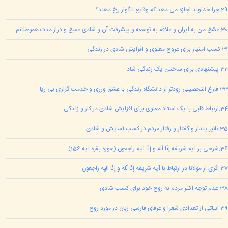
29
.
چرا خداوند اجازه می دهد که وقایع ناگوار رخ دهند؟
30
.
عشق من به ایران و علاقه به توسعه و پیشرفت آن و شادی عمیق و دراز مدت هموطنانم
31
.
کسب امتیاز برای عروج معنوی و افزایش شادی در زندگی
32
.
پیشنهادی برای ساختن یک زندگی شاد
33
.
فارغ التحصیلی زودتر از دانشگاه زندگی با عشق ورزی و خدمت گزاری بی ریا
34
.
ارتباط قلبی با یک استاد معنوی برای افزایش شادی در کار و زندگی
35
.
تاثیر پندار و گفتار و رفتار مردم در کسب آسایش و شادی
36
.
شرحی بر آیه شریفه إنّا لّله و إنّا الیه راجعون (سوره بقره آیه 156)
37
.
اثری از مولانا در ارتباط با آیه شریفه إنّا لّله و إنّا الیه راجعون
38
.
عدم توجه اکثر مردم به روح خود برای کسب شادی
39
.
ابیاتی از تعدادی شعرا و عرفای فارسی زبان در مورد روح