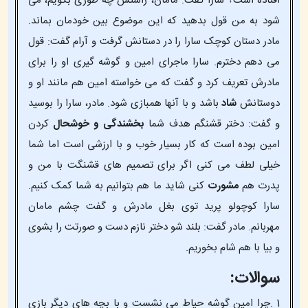
افتاده است؟ سارا گفت: مامان، راستش چه طوری بگویم، می
شود به من قول بدهید که این موضوع بین خودمان بماند.
مادر دستان کوچک سارا را در دستانش گرفت و آرام گفت: قول
می دهم دخترم. سارا ماجرای امین و گوشه گیری او را برای
مادرش تعریف کرد و گفت که می خواسته امین هم مانند او و
دوستانش
شاد
باشد و با آنها همبازی شود. مادر، سارا را بوسید
و گفت: دختر قشنگم هدف شما
بخشندگی و خوشحال
کردن
امین بوده است که کار بسیار خوب و با ارزشی است اما شما
خیلی لطف می کنی اگر برای تصمیم های قشنگت با من و
پدرت هم
مشورت
کنی شاید ما هم بتوانیم به شما کمک کنیم.
سارا کوچولو پرید توی بغل مادرش و گفت چشم مامان
مهربانم. مادر گفت: بلند شو دختر نازم دست و صورتت را بشوی
و بیا با هم شام بخوریم.
سوالات:
1 .چرا امین گوشه حیاط می نشست و با بچه های دیگر بازی